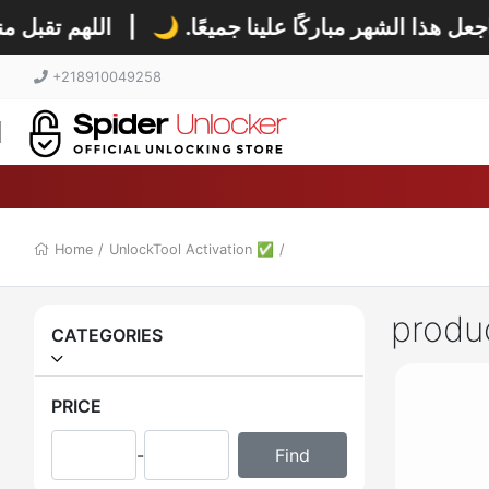
اللهم تقبل من. 🕋
|
جعل هذا الشهر مباركًا علينا جميعًا
+218910049258
Home
/
UnlockTool Activation ✅
/
produ
CATEGORIES
PRICE
-