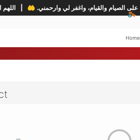
اللهم ا. 🌙
|
 على الصيام والقيام، واغفر لي وارحمني
Home
ct