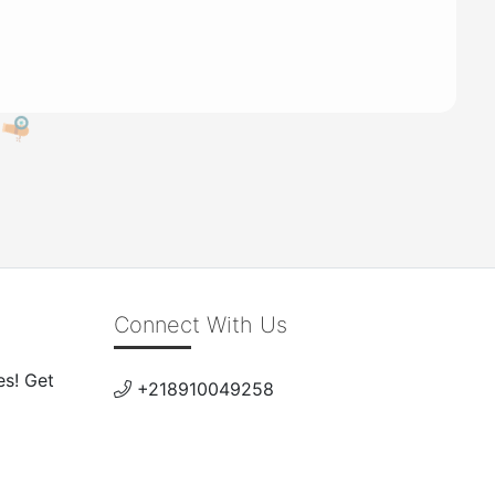
Connect With Us
es! Get
+218910049258